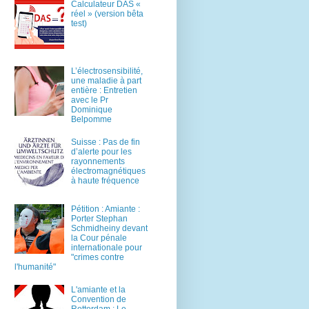
Calculateur DAS «
réel » (version bêta
test)
L’électrosensibilité,
une maladie à part
entière : Entretien
avec le Pr
Dominique
Belpomme
Suisse : Pas de fin
d’alerte pour les
rayonnements
électromagnétiques
à haute fréquence
Pétition : Amiante :
Porter Stephan
Schmidheiny devant
la Cour pénale
internationale pour
"crimes contre
l'humanité"
L'amiante et la
Convention de