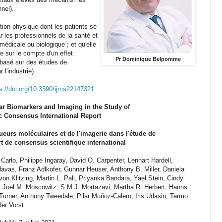
nel).
tion physique dont les patients se
ar les professionnels de la santé et
édicale ou biologique ; et qu'elle
e sur le compte d'un effet
Pr Dominique Belpomme
basé sur des études de
l'industrie).
s://doi.org/10.3390/ijms22147321
lar Biomarkers and Imaging in the Study of
fic Consensus International Report
eurs moléculaires et de l'imagerie dans l'étude de
rt de consensus scientifique international
rlo, Philippe Irigaray, David O. Carpenter, Lennart Hardell,
vas, Franz Adlkofer, Gunnar Heuser, Anthony B. Miller, Daniela
n Klitzing, Martin L. Pall, Priyanka Bandara, Yael Stein, Cindy
, Joel M. Moscowitz, S.M.J. Mortazavi, Martha R. Herbert, Hanns
urner, Anthony Tweedale, Pilar Muñoz-Calero, Iris Udasin, Tarmo
er Vorst