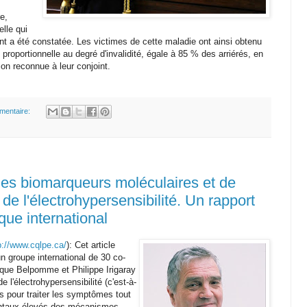
e,
elle qui
nt a été constatée. Les victimes de cette maladie ont ainsi obtenu
 proportionnelle au degré d'invalidité, égale à 85 % des arriérés, en
ion reconnue à leur conjoint.
mentaire:
 des biomarqueurs moléculaires et de
 de l'électrohypersensibilité. Un rapport
que international
p://www.cqlpe.ca/
): Cet article
 un groupe international de 30 co-
ique Belpomme et Philippe Irigaray
 l'électrohypersensibilité (c'est-à-
s pour traiter les symptômes tout
entaux élevés des mécanismes