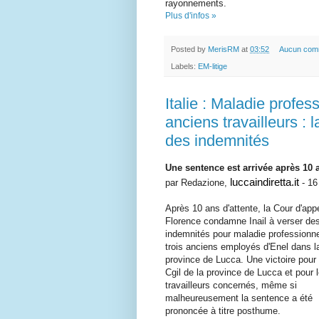
rayonnements.
Plus d'infos »
Posted by
MerisRM
at
03:52
Aucun com
Labels:
EM-litige
Italie : Maladie profes
anciens travailleurs :
des indemnités
Une sentence est arrivée après 10 a
luccaindiretta.it
par Redazione,
- 16 
Après 10 ans d'attente, la Cour d'app
Florence condamne Inail à verser de
indemnités pour maladie professionne
trois anciens employés d'Enel dans l
province de Lucca. Une victoire pour l
Cgil de la province de Lucca et pour 
travailleurs concernés, même si
malheureusement la sentence a été
prononcée à titre posthume.