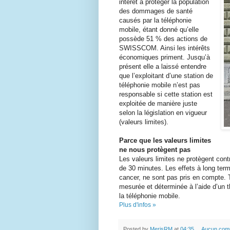
intérêt à protéger la population
des dommages de santé
causés par la téléphonie
mobile, étant donné qu’elle
possède 51 % des actions de
SWISSCOM. Ainsi les intérêts
économiques priment. Jusqu’à
présent elle a laissé entendre
que l’exploitant d’une station de
téléphonie mobile n’est pas
responsable si cette station est
exploitée de manière juste
selon la législation en vigueur
(valeurs limites).
Parce que les valeurs limites
ne nous protègent pas
Les valeurs limites ne protègent cont
de 30 minutes. Les effets à long term
cancer, ne sont pas pris en compte. 
mesurée et déterminée à l’aide d’un 
la téléphonie mobile.
Plus d'infos »
Posted by
MerisRM
at
04:35
Aucun com