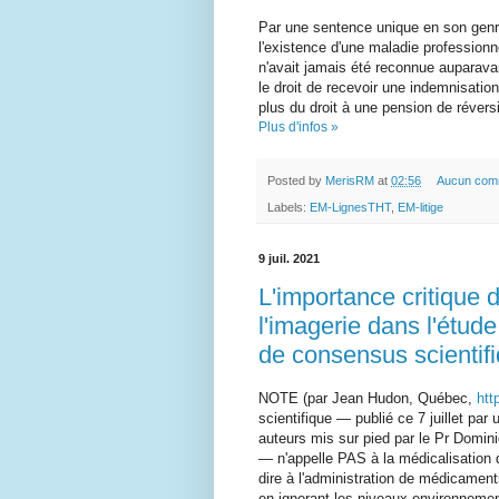
Par une sentence unique en son genr
l'existence d'une maladie professionn
n'avait jamais été reconnue auparava
le droit de recevoir une indemnisation
plus du droit à une pension de révers
Plus d'infos »
Posted by
MerisRM
at
02:56
Aucun com
Labels:
EM-LignesTHT
,
EM-litige
9 juil. 2021
L'importance critique
l'imagerie dans l'étude
de consensus scientifi
NOTE (par Jean Hudon, Québec,
htt
scientifique — publié ce 7 juillet par
auteurs mis sur pied par le Pr Domin
— n'appelle PAS à la médicalisation de
dire à l'administration de médicament
en ignorant les niveaux environnem