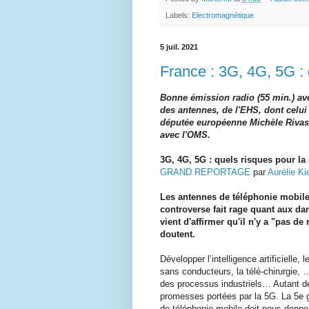
Labels:
Electromagnétique
5 juil. 2021
France : 3G, 4G, 5G : 
Bonne émission radio (55 min.) av
des antennes, de l'EHS, dont celui
députée européenne Michèle Rivasi
avec l'OMS.
3G, 4G, 5G : quels risques pour la
GRAND REPORTAGE
par
Aurélie Ki
Les antennes de téléphonie mobile f
controverse fait rage quant aux d
vient d'affirmer qu'il n'y a "pas d
doutent.
Développer l’intelligence artificielle, 
sans conducteurs, la télé-chirurgie, 
des processus industriels… Autant d
promesses portées par la 5G. La 5e 
de téléphonie mobile doit nous donne