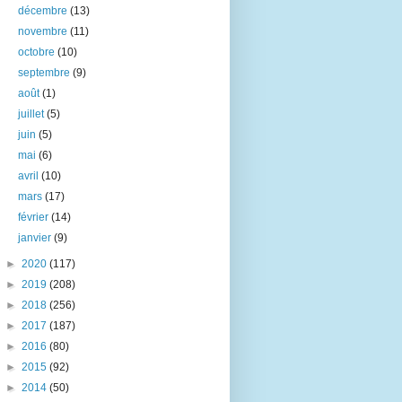
décembre
(13)
novembre
(11)
octobre
(10)
septembre
(9)
août
(1)
juillet
(5)
juin
(5)
mai
(6)
avril
(10)
mars
(17)
février
(14)
janvier
(9)
►
2020
(117)
►
2019
(208)
►
2018
(256)
►
2017
(187)
►
2016
(80)
►
2015
(92)
►
2014
(50)