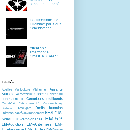
Rotterdam : Le
sabotage annoncé
Documentaire "Le
Dilemme" par Klaus
Scheidsteger
Attention au
smartphone
CrossCall Core S5
Libellés
Amiante
Abeilles
Agriculture
Alzheimer
Autisme
Cancer
Aérotoxique
Cancer du
Compteurs intelligents
sein
Chemtrails
Covid-19
Cybercriminalité
Cybermobbing
Droits humains
Dieselgate
Diabète
EHS
EHS-
Défense santé/environnement
EM-5G
Soins
EHS-témoignages
EM-Antennes
EM-
EM-Addiction
Effets-santé
EM-Etudes
EM-Ewaste