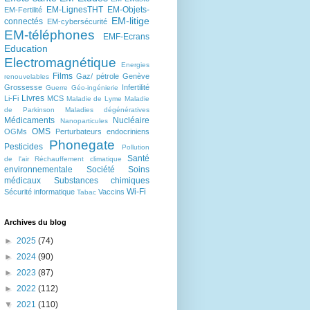
EM-LignesTHT
EM-Objets-
EM-Fertilité
EM-litige
connectés
EM-cybersécurité
EM-téléphones
EMF-Ecrans
Education
Electromagnétique
Energies
Films
Gaz/ pétrole
Genève
renouvelables
Grossesse
Infertilité
Guerre
Géo-ingénierie
Livres
Li-Fi
MCS
Maladie de Lyme
Maladie
de Parkinson
Maladies dégénératives
Médicaments
Nucléaire
Nanoparticules
OMS
OGMs
Perturbateurs endocriniens
Phonegate
Pesticides
Pollution
Santé
de l'air
Réchauffement climatique
environnementale
Société
Soins
médicaux
Substances chimiques
Wi-Fi
Sécurité informatique
Vaccins
Tabac
Archives du blog
►
2025
(74)
►
2024
(90)
►
2023
(87)
►
2022
(112)
▼
2021
(110)