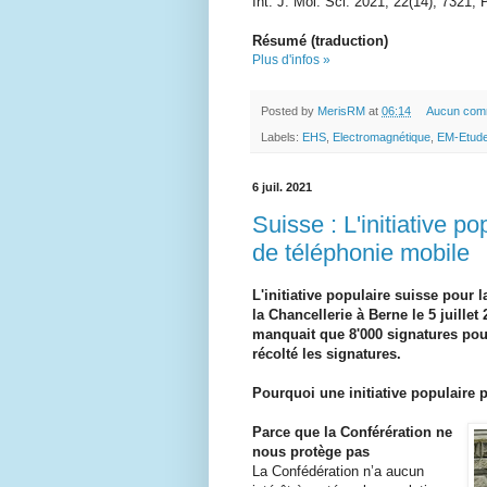
Int. J. Mol. Sci. 2021, 22(14), 7321; P
Résumé (traduction)
Plus d'infos »
Posted by
MerisRM
at
06:14
Aucun com
Labels:
EHS
,
Electromagnétique
,
EM-Etud
6 juil. 2021
Suisse : L'initiative p
de téléphonie mobile
L'initiative populaire suisse pour 
la Chancellerie à Berne le 5 juillet
manquait que 8'000 signatures pou
récolté les signatures.
Pourquoi une initiative populaire 
Parce que la Conférération ne
nous protège pas
La Confédération n’a aucun