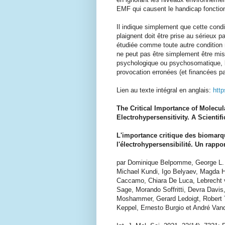
EMF qui causent le handicap fonction
Il indique simplement que cette condi
plaignent doit être prise au sérieux p
étudiée comme toute autre condition m
ne peut pas être simplement être mis
psychologique ou psychosomatique, 
provocation erronées (et financées par 
Lien au texte intégral en anglais:
http
The Critical Importance of Molecu
Electrohypersensitivity. A Scienti
L'importance critique des biomarqu
l'électrohypersensibilité. Un rappo
par Dominique Belpomme, George L. Ca
Michael Kundi, Igo Belyaev, Magda Ha
Caccamo, Chiara De Luca, Lebrecht vo
Sage, Morando Soffritti, Devra Davis
Moshammer, Gerard Ledoigt, Robert T
Keppel, Ernesto Burgio et André Vand