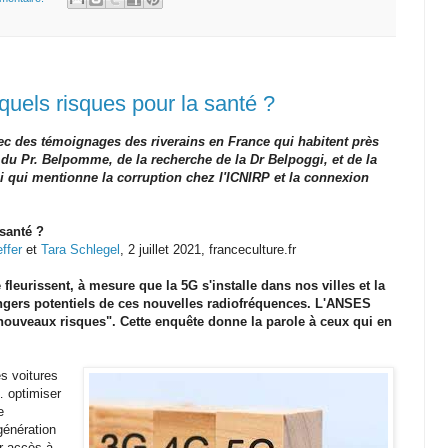
quels risques pour la santé ?
ec des témoignages des riverains en France qui habitent près
 du Pr. Belpomme, de la recherche de la Dr Belpoggi, et de la
 qui mentionne la corruption chez l'ICNIRP et la connexion
 santé ?
effer
et
Tara Schlegel
, 2 juillet 2021, franceculture.fr
leurissent, à mesure que la 5G s'installe dans nos villes et la
angers potentiels de ces nouvelles radiofréquences. L'ANSES
e nouveaux risques". Cette enquête donne la parole à ceux qui en
les voitures
… optimiser
e
génération
r accès à